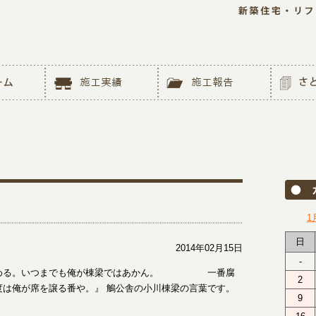
1
日
2014年02月15日
-
り始める。いつまでも俺が棟梁ではあかん。 一番腐
2
度は俺が席を譲る番や。』 鵤公舎の小川棟梁の言葉です。
9