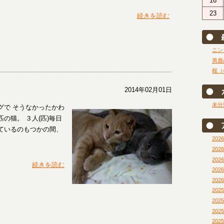
16
23
続きを読む
ニン
男鹿
桜（
2014年02月01日
未分
で そうなかったかわ
の猫。 ３人(匹)毎日
ているのもつかの間、
202
202
202
続きを読む
202
202
202
202
202
202