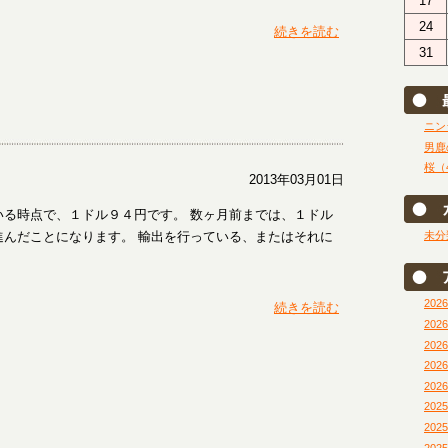
17
24
続きを読む
31
ニン
男鹿
桜（
2013年03月01日
る時点で、１ドル９４円です。 数ヶ月前までは、１ドル
進んだことになります。 輸出を行っている、またはそれに
未分
202
続きを読む
202
202
202
202
202
202
202